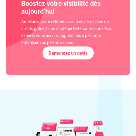
Boostez votre visibilité dès
aujourd’hui
Améliorez votre référencement et attirez plus de
clients grâce à une stratégie GEO sur mesure. Nos
experts vous accompagnent pas à pas pour
optimiser vos performances.
Demandez un devis