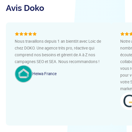
Avis Doko
Nous travaillons depuis 1 an bientôt avec Loic de
Notre 
chez DOKO. Une agence très pro, réactive qui
nombre
comprend nos besoins et gèrent de A à Z nos
écoute
campagnes SEO et SEA. Nous recommandons !
collab
vous r
Heiwa France
pour v
votre 
market